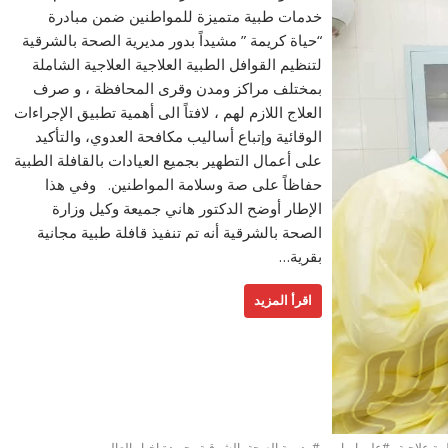
خدمات طبية متميزة للمواطنين ضمن مبادرة
“حياة كريمة ” مشيداً بدور مديرية الصحة بالشرقية
لتنظيم القوافل الطبية العلاجية العلاجية الشاملة
بمختلف مراكز ومدن وقرى المحافظة ، و صرف
العلاج اللازم لهم ، لافتاً الى أهمية تطبيق الإجراءات
الوقائية وإتباع أساليب مكافحة العدوي، والتأكيد
على أعمال التطهير بجميع العيادات بالقافلة الطبية
حفاظاً على صة وسلامة المواطنين. وفي هذا
الإطار أوضح الدكتور هاني جميعة وكيل وزارة
الصحة بالشرقية أنه تم تنفيذ قافلة طبية مجانية
بقرية…
اقرأ المزيد
,
,
,
ية علاجية
#على امبابى
#مديرية الصحة بالشرقية
جريدة اخبار العالم