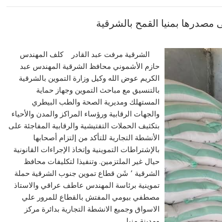
الشرقية مرفت عبد القادر كلف المهندس
حازم الأشموني محافظ الشرقية المهندس عبد
الكريم عوض الله وكيل وزارة التموين بالشرقية
بالتنسيق مع مباحث التموين وجهاز حماية
المستهلك ومديرية الصحة والطب البيطري
والجهات الرقابية ورؤساء المراكز والمدن والأحياء
بتكثيف الحملات التفتيشية والرقابية المفاجئة على
الأنشطة التجارية للتأكد من إلتزام أصحابها
بالإشتراطات التموينية وإتخاذ الإجراءات القانونية
حيال غير الملتزمين. وتنفيذا لتكليفات محافظ
الشرقية ٬ شَن قطاع تموين جنوب الشرقية حملة
تموينية برئاسة المهندس عاطف عراقي والاستاذ
مصطفي بيومي المفتش بالقطاع للمرور علي
الاسواق وجميع الانشطة التجارية بدائرة مركز
ومدينة منيا…