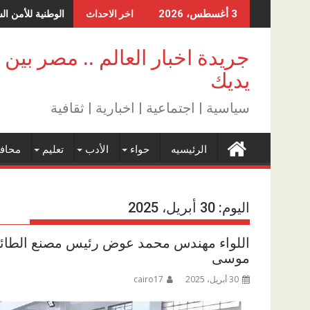
Skip
الوطنية للأمن ال
3 أغسطس، 2026
اخر الاحداث
to
content
جريدة اخبار العالم .. مصر بين
يديك
سياسية | اجتماعية | اخبارية | ثقافية
الرئيسيه
حواء
الأدب
تعليم
محاف
اليوم:
30 أبريل، 2025
اللواء مهندس محمد عوض رئيس مصنع الطائر
موسى
30 أبريل، 2025
cairo17