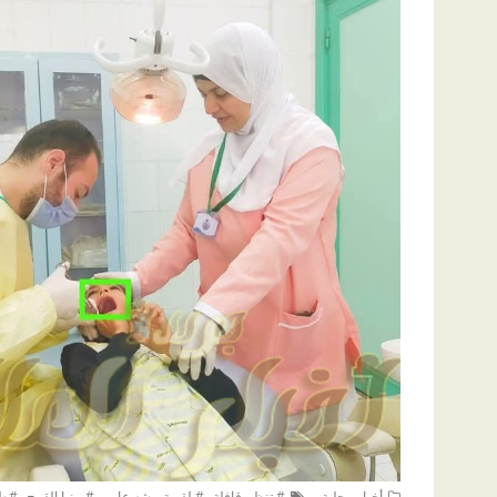
,
,
,
أخبار محلية
# تنظم قافلة
# لقرية بيشه عامر
#بمنيا القمح
#طب