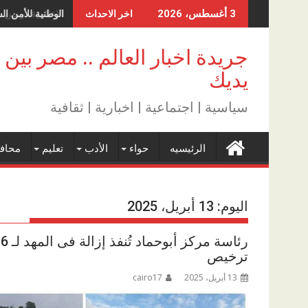
Skip
الوطنية للأمن ال
3 أغسطس، 2026
اخر الاحداث
to
content
جريدة اخبار العالم .. مصر بين
يديك
سياسية | اجتماعية | اخبارية | ثقافية
الرئيسيه
حواء
الأدب
تعليم
محاف
اليوم:
13 أبريل، 2025
ر
ترخيص
13 أبريل، 2025
cairo17