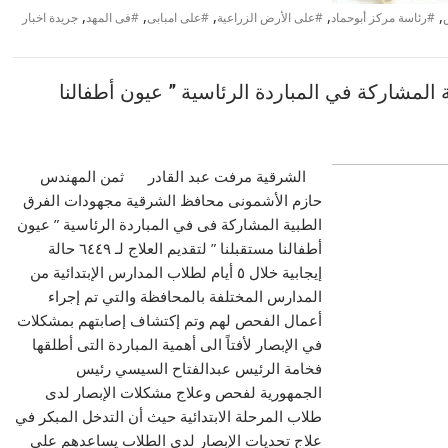
,
,
,
,
,
#رئاسة مركز أبوحماد
#على الأرض الزراعية
#على امبابى
#فى المهد
جريدة اخبار
لمشاركة في المباردة الرئاسية ” عيون أطفالنا
الشرقية مرفت عبد القادر ثمن المهندس
حازم الأشمونى محافظ الشرقية مجهودات الفرق
الطبية المشاركة فى في المباردة الرئاسية ” عيون
أطفالنا مستقبلنا ” لتقديم العلاج لـ ٦٤٤٩ حالة
إيجابية خلال ٥ أيام لطلاب المدارس الإبتدائية من
المدارس المختلفة بالمحافظة والتي تم إجراء
أعمال الفحص لهم وتم إكتشاف إصابتهم بمشكلات
في الإبصار لأفتاً الى أهمية المباردة التى أطلقها
فخامة الرئيس عبدالفتاح السيسي رئيس
الجمهورية لفحص وعلاج مشكلات الإبصار لدى
طلاب المرحلة الابتدائية حيث أن التدخل المبكر في
علاج تحديات الإبصار لدى الطلاب يساعدهم على