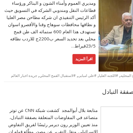
ومديري العموم وأمناء الشون و البناكر ورؤساء
قطاعات النقل ومندوبي الشركه في التسويق حيث
أكد الرئيس التنفيذي ان شركه مطاحن مصر العليا
و نطاقها محافظات سوهاج وقنا والأقصرو اسوان
تستهدف هذا العام 600 ستمائه الف طن قمح
محلي بعد تحديد السعر ب2200ج للاردب نظافه
23/5قيراط…
اقرأ المزيد
,
,
,
,
 المحليه
#اللجنه العليا
#على امبابى
#لاستقبال القمح المحلي
جريدة اخبار العالم
صفقة التبادل
متابعة بلال أبوالمجد كشفت شبكة CNN عن توتر
متصاعد في المفاوضات المتعلقة بصفقة التبادل،
منذ تعيين الوزير رون ديرمر رئيسًا لفريق التفاوض
الاسرائيلي. ونقل التقرير عن مصدر مطّلع قوله إن