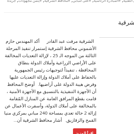
الطبية
#المبادرة الرئاسية
#على امبابي
#محافظ الشرقية
#يثمن مجهودات
جريدة
الشرقية مرفت عبد القادر أكد المهندس حازم
الأشموني محافظ الشرقية إستمرار تنفيذ المرحلة
الثالثة من الموجه الـ 25 ، لإزالة التعديات المخالفة
على الأراضي الزراعية وأملاك الدولة بنطاق
المحافظة ، تنفيذاً لتوجيهات رئيس الجمهورية
بالحفاظ على أملاك الدولة وإزالة التعديات عليها
وفرض هيبة الدولة على أراضيها. أوضح المحافظ
أن الأجهزة التنفيذية بالتنسيق مع الأجهزة الأمنية ،
قامت بقطع المرافق العامة عن المنازل المُقامة
بالمخالفة على أملاك الدولة، وأسفرت الأعمال عن
إزالة 2 حالة تعدي بمساحة 240 مباني بمركزي منيا
القمح والزقازيق. أشار محافظ الشرقية أن…
اقرأ المزيد