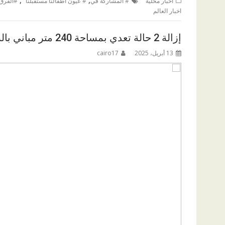
أخبار محلية
# المشاركة في
# عيون أطفالنا مستقبلنا "
#الفرق 
اخبار العالم
إزالة 2 حالة تعدي بمساحة 240 متر مباني بالشرقية
13 أبريل، 2025
cairo17