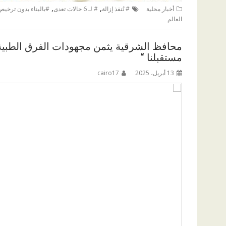
,
,
أخبار محلية
# تُنفذ إزالة
# لـ 6 حالات تعدى
#بالبناء بدون ترخيص
العالم
محافظ الشرقية يثمن مجهودات الفرق الطبية ا
مستقبلنا “
13 أبريل، 2025
cairo17