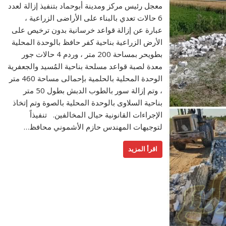
معجل رئيس مركز ومدينة أبوحماد بتنفيذ إزالة لعدد
6 حالات تعدي بالبناء على الأراضى الزراعية ،
عبارة عن إزالة قواعد خرسانية بدون ترخيص على
الأرض الزراعية بناحية كفر حافظ بالوحدة المحلية
بطويحر بمساحة 200 متر ، وردم 4 حالات جور
معدة لصبة قواعد مسلحة بناحية المُسيد والجعفرية
الوحدة المحلية بالحلمية بإحمالى مساحة 460 متر
، وتم إزالة سور بالطوب الدبش بطول 50 متر
بناحية السلاوى بالوحدة المحلية بالصوة وتم إتخاذ
الإجراءات القانونية حيال المخالفين. تنفيذاً
لتوجيهات المهندس حازم الأشموني محافظ…
اقرأ المزيد