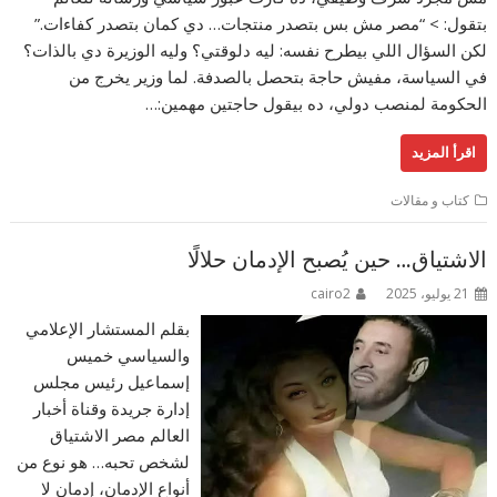
بتقول: > “مصر مش بس بتصدر منتجات… دي كمان بتصدر كفاءات.”
لكن السؤال اللي بيطرح نفسه: ليه دلوقتي؟ وليه الوزيرة دي بالذات؟
في السياسة، مفيش حاجة بتحصل بالصدفة. لما وزير يخرج من
الحكومة لمنصب دولي، ده بيقول حاجتين مهمين:…
اقرأ المزيد
كتاب و مقالات
الاشتياق… حين يُصبح الإدمان حلالًا
21 يوليو، 2025
cairo2
بقلم المستشار الإعلامي
والسياسي خميس
إسماعيل رئيس مجلس
إدارة جريدة وقناة أخبار
العالم مصر الاشتياق
لشخص تحبه… هو نوع من
أنواع الإدمان، إدمان لا