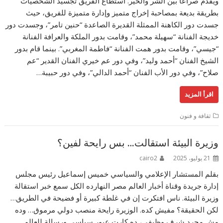
ويقدم صراعًا بين الشر والخير. استطاع الفريق تجسيد الشخصيات
بطريقة بديعة بمصاحبة إخراج متميز وإدارة متميزة للفريق، حيث
جسدت دور الكاهنة الممثلة القديرة الصاعدة “حنين تامر”، وجسدت دور
خديجة الفنانة “سهيلة محمد”، وقامت بدور الملكة والعرافة الفنانة
“جيسي”، وقامت بدور همت الفنانة “فاطمة المغربي”. بينما قام بدور
الشيخ الفنان “أحمد وليد”، وفي دور عم خيري الفنان القدير “عم
صلاح”، وفي دور الأب الفنان “أحمد الدالي”، وفي دور حبيبة…
اقرأ المزيد
ثقافة و فنون
وزيرة البيئة استقالت… بس رايحة لفين؟
21 يوليو، 2025
cairo2
بقلم المستشار الإعلامي والسياسي خميس إسماعيل رئيس مجلس
إدارة جريدة وقناة أخبار العالم مصر النهارده الكل سمع خبر استقالة
وزيرة البيئة. ناس افتكرت إن في غلطة كبيرة أو فضيحة في الطريق…
لكن الحقيقة؟ مفيش كده. الوزيرة رايحة منصب دولي مرموق… وده
مش مجرد شرف وظيفي، ده كارت عبور سياسي ورسالة للعالم