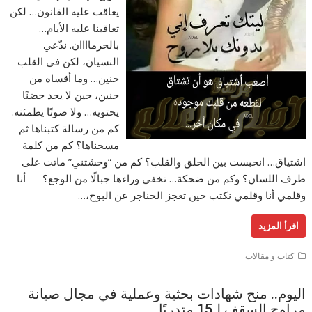
يعاقب عليه القانون… لكن
تعاقبنا عليه الأيام…
بالحرماااان. ندّعي
النسيان، لكن في القلب
حنين… وما أقساه من
حنين، حين لا يجد حضنًا
يحتويه… ولا صوتًا يطمئنه.
كم من رسالة كتبناها ثم
مسحناها؟ كم من كلمة
اشتياق… انحبست بين الحلق والقلب؟ كم من “وحشتني” ماتت على
طرف اللسان؟ وكم من ضحكة… تخفي وراءها جبالًا من الوجع؟ — أنا
وقلمي أنا وقلمي نكتب حين تعجز الحناجر عن البوح،…
اقرأ المزيد
كتاب و مقالات
اليوم.. منح شهادات بحثية وعملية في مجال صيانة
مراوح السقف لـ15 متدربًا