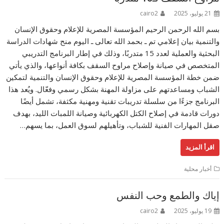
21 يوليو، 2025
cairo2
بسم الله الرحمن الرحيم المؤسسة المصرية للإعلام وحقوق الإنسان
والتنمية بيان إعلامي تم ـ بحمد الله تعالى ـ اليوم منح شهادات الدراسة
البحثية والعملية لعدد 15 متدربًا، وذلك في إطار البرنامج التدريبي
المتخصص في صيانة وإصلاح مراوح السقف بكافة أنواعها، والذي يأتي
ضمن خطة المؤسسة المصرية للإعلام وحقوق الإنسان والتنمية لتمكين
الشباب ومساعدتهم على مزاولة المهنة بشكل رسمي وفعّال. ويُعد هذا
البرنامج جزءًا من سلسلة تدريبات تقنية ومهنية مكثفة، تشمل أيضًا
دورات قادمة في إصلاح الكتل الكهربائية وصيانة اللمبات الليد، بهدف
صقل المهارات الفنية للشباب، وتأهيلهم لسوق العمل، بما يسهم…
اقرأ المزيد
أخبار محلية
إياك والطمع وحب النفس
19 يوليو، 2025
cairo2