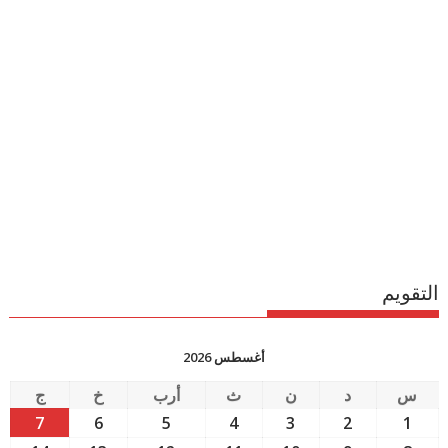
التقويم
أغسطس 2026
س
د
ن
ث
أرب
خ
ج
7
6
5
4
3
2
1