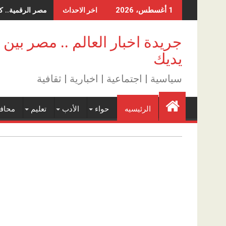
Skip
مصر الرقمية.. كي
1 أغسطس، 2026
اخر الاحداث
to
content
جريدة اخبار العالم .. مصر بين
يديك
سياسية | اجتماعية | اخبارية | ثقافية
الرئيسيه
حواء
الأدب
تعليم
محاف