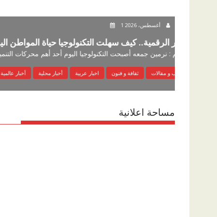
cairo6
1 أغسطس، 2026
مصر الرقمية.. كيف سهلت التكنولوجيا حياة المواط
بقلم : نرمين جمعه أصبحت التكنولوجيا اليوم أحد أهم محركات التنمية، ولم...
كتاب و مقالات
ثقافة و فنون
اخبار عربية
أخبار محلية
أخب
مساحة اعلانية