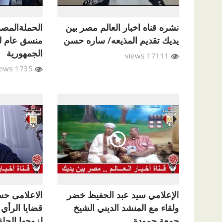
نشره قناه اخبار العالم مصر بين
الحملةالمصر
يديك تقديم المذيعه/ ساره حسن
منسق عام ل
الجمهورية
17111 views
1735 views
الإعلامي سيد عبد الحفيظ خضر
الاعلامى حسا
ولقاء مع المنشد الديني الشيخ
قضايا الرأي 
جمعة حمودة
لزوجها الحلق