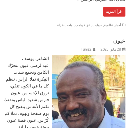
اقرأ المزيد
,
,
,
أخبار عالمية
حوادث
عزاء واجب
واجب عزاء
عيون
28 مايو، 2025
Tunis2
الشاعر:-يوسف
عبدالرضي عيون بتحرّك
الكامن وتجمع شتات
الفِكرة تملا الراس، تنظم
كل ما في الكون تنقّي،
تروق الإحساس. عيون
فارس شديد الباس وتقفذ،
تكتم الأنفاس بتفتح كل
يوم صفحة وتهوم، تملا كم
كُرّاس. عيون قصة عيون
حِصّة عيون مليانة