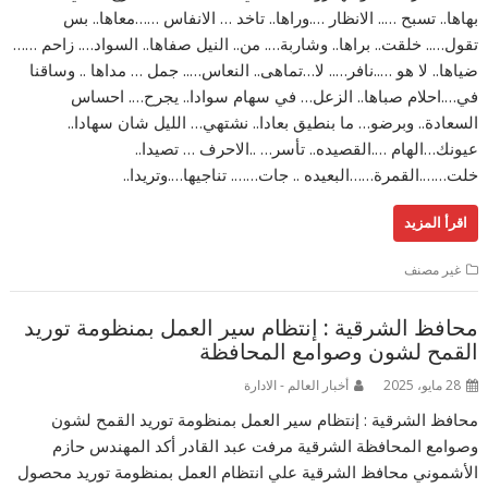
بهاها.. تسبح ….. الانظار ….وراها.. تاخد … الانفاس ……معاها.. بس
تقول….. خلقت.. براها.. وشاربة…. من.. النيل صفاها.. السواد…. زاحم ……
ضياها.. لا هو …..نافر….. لا…تماهى.. النعاس….. جمل … مداها .. وساقنا
في….احلام صباها.. الزعل… في سهام سوادا.. يجرح…. احساس
السعادة.. وبرضو… ما بنطيق بعادا.. نشتهي… الليل شان سهادا..
عيونك…الهام ….القصيده.. تأسر… ..الاحرف … تصيدا..
خلت…….القمرة……البعيده .. جات……. تناجيها….وتريدا..
اقرأ المزيد
غير مصنف
محافظ الشرقية : إنتظام سير العمل بمنظومة توريد
القمح لشون وصوامع المحافظة
28 مايو، 2025
أخبار العالم - الادارة
محافظ الشرقية : إنتظام سير العمل بمنظومة توريد القمح لشون
وصوامع المحافظة الشرقية مرفت عبد القادر أكد المهندس حازم
الأشموني محافظ الشرقية علي انتظام العمل بمنظومة توريد محصول