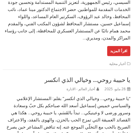
السيسي، رئيس الجمهورية، لتعزيز التنمية المستدامة وتحسين جودة
الخدمات المقدمة للمواطنين. حضر الاجتماع الدكتور مينا عماد، نائب
المحافظ، وخالد عبد الرؤوف، السكرتير العام المساعد، واللواء
إسماعيل حسين، مستشار المحافظ لشؤون المكتب الفني، والمقدم
محمد همام نائبًا عن المستشار العسكري للمحافظة، إلى جانب رؤساء
المراكز والمدن، ومديري…
اقرأ المزيد
أخبار محلية
يا حبيبة روحي… وخيالي الذي انكسر
28 مايو، 2025
أخبار العالم - الادارة
“يا حبيبة روحي… وخيالي الذي انكسر” بقلم: المستشار الإعلامي
والسياسي خميس إسماعيل أسعد الله صباحكم بكل حبّ وسعادة
وسرور ورضى لا وعينيكي… تبدأ بالقَسَم، يا حبيبة روحي… هكذا هي
القصائد العميقة التي تمزج الحب بالحزن، والهوى بالفقد، والاعتراف
الصريح بالحب مع التخلّي الموجع عنه. إنه تناقض المشاعر حين يصرخ