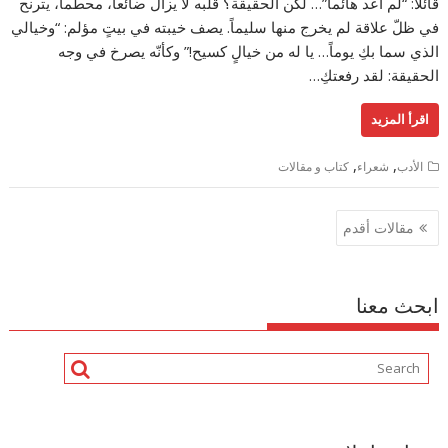
قائلاً: “لم أعد هائماً”… لكن الحقيقة؟ قلبه لا يزال ضائعاً، محطماً، يترنح
في ظلّ علاقة لم يخرج منها سليماً. يصف خيبته في بيتٍ مؤلم: “وخيالي
الذي سما بكِ يوماً… يا له من خيالٍ كسيح!” وكأنّه يصرخ في وجه
الحقيقة: لقد رفعتكِ…
اقرأ المزيد
,
,
الأدب
شعراء
كتاب و مقالات
تصفّح
مقالات أقدم
المقالات
ابحث معنا