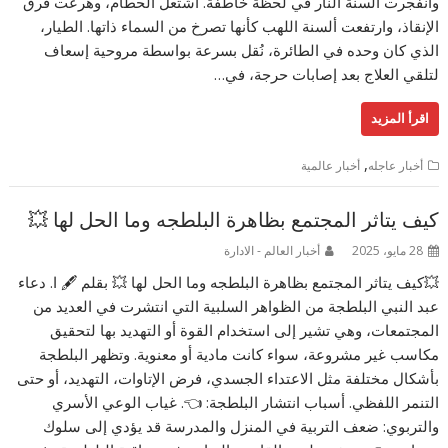
وانفجرت ألسنة النار في لحظة خاطفة. اشتعل الحطام، وهرعت فرق
الإنقاذ، وارتفعت ألسنة اللهب كأنها تصرخ من السماء ذاتها. الطيار،
الذي كان وحده في الطائرة، نُقل بسرعة بواسطة مروحية إسعاف
لتلقي العلاج بعد إصابات حرجة، في…
اقرأ المزيد
,
أخبار عاجله
أخبار عالمية
كيف يتاثر المجتمع بظاهرة البلطجه وما الحل لها 💥
28 مايو، 2025
أخبار العالم - الادارة
💥كيف يتاثر المجتمع بظاهرة البلطجه وما الحل لها 💥 بقلم 🖋️ ا. دعاء
عبد النبي البلطجة من الظواهر السلبية التي انتشرت في العديد من
المجتمعات، وهي تشير إلى استخدام القوة أو التهديد بها لتحقيق
مكاسب غير مشروعة، سواء كانت مادية أو معنوية. وتظهر البلطجة
بأشكال مختلفة مثل الاعتداء الجسدي، فرض الإتاوات، التهديد، أو حتى
التنمر اللفظي. أسباب انتشار البلطجة: 👈. غياب الوعي الأسري
والتربوي: ضعف التربية في المنزل والمدرسة قد يؤدي إلى سلوك