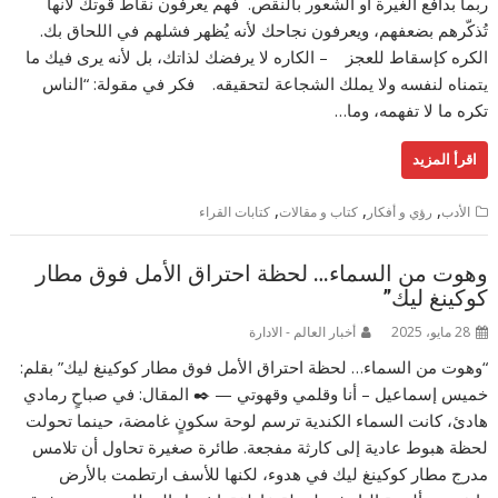
ربما بدافع الغيرة أو الشعور بالنقص. فهم يعرفون نقاط قوتك لأنها
تُذكّرهم بضعفهم، ويعرفون نجاحك لأنه يُظهر فشلهم في اللحاق بك.
الكره كإسقاط للعجز – الكاره لا يرفضك لذاتك، بل لأنه يرى فيك ما
يتمناه لنفسه ولا يملك الشجاعة لتحقيقه. فكر في مقولة: “الناس
تكره ما لا تفهمه، وما…
اقرأ المزيد
,
,
,
الأدب
رؤي و أفكار
كتاب و مقالات
كتابات القراء
وهوت من السماء… لحظة احتراق الأمل فوق مطار
كوكينغ ليك”
28 مايو، 2025
أخبار العالم - الادارة
“وهوت من السماء… لحظة احتراق الأمل فوق مطار كوكينغ ليك” بقلم:
خميس إسماعيل – أنا وقلمي وقهوتي — ✒️ المقال: في صباحٍ رمادي
هادئ، كانت السماء الكندية ترسم لوحة سكونٍ غامضة، حينما تحولت
لحظة هبوط عادية إلى كارثة مفجعة. طائرة صغيرة تحاول أن تلامس
مدرج مطار كوكينغ ليك في هدوء، لكنها للأسف ارتطمت بالأرض