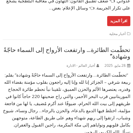
عدواني. 👈 ضعف تطبيق القانون: التهاون في معاقبة البلطجية يشجع
على تكرار الجريمة. 👈 وسائل الإعلام: بعض…
اقرأ المزيد
أخبار محلية
تحطّمت الطائرة… وارتفعت الأرواح إلى السماء حاجّةً
وشهادة”
28 مايو، 2025
أخبار العالم - الادارة
“تحطّمت الطائرة… وارتفعت الأرواح إلى السماء حاجّةً وشهادة” بقلم:
ربيعة شرفي – الجزائر إنا لله وإنا إليه راجعون بقلوب مؤمنة بقضاء الله
وقدره، يعتصرها الألم والحزن العميق، تلقينا نبأ تحطم طائرة الحجاج
الموريتانيين قرب البحر الأحمر، والتي راح ضحيتها 220 حاجاً كانوا في
طريقهم إلى بيت الله الحرام، ضيوفًا عند أكرم مُضيف. يا لها من فاجعة
مؤلمة، اختلط فيها الدمع بالدعاء، والحزن بالرجاء… رجال ونساء، شيوخ
وشباب، ارتقوا إلى ربهم شهداء وهم على طريق الطاعة، متوجهين
بكامل قلوبهم ونواياهم إلى مكة المكرمة، راجين القبول والغفران.
نسأل الله الكريم، الرحمن…