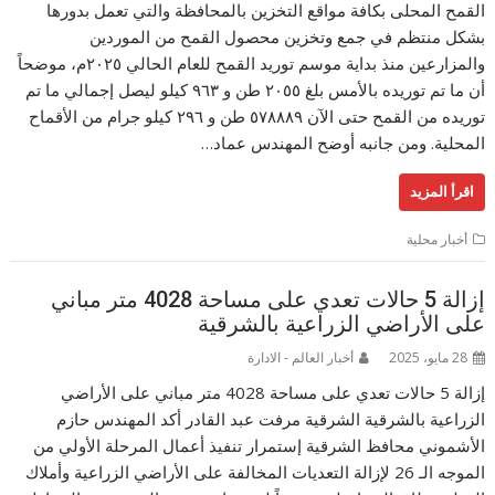
القمح المحلى بكافة مواقع التخزين بالمحافظة والتي تعمل بدورها
بشكل منتظم في جمع وتخزين محصول القمح من الموردين
والمزارعين منذ بداية موسم توريد القمح للعام الحالي ٢٠٢٥م، موضحاً
أن ما تم توريده بالأمس بلغ ٢٠٥٥ طن و ٩٦٣ كيلو ليصل إجمالي ما تم
توريده من القمح حتى الآن ٥٧٨٨٨٩ طن و ٢٩٦ كيلو جرام من الأقماح
المحلية. ومن جانبه أوضح المهندس عماد…
اقرأ المزيد
أخبار محلية
إزالة 5 حالات تعدي على مساحة 4028 متر مباني
على الأراضي الزراعية بالشرقية
28 مايو، 2025
أخبار العالم - الادارة
إزالة 5 حالات تعدي على مساحة 4028 متر مباني على الأراضي
الزراعية بالشرقية الشرقية مرفت عبد القادر أكد المهندس حازم
الأشموني محافظ الشرقية إستمرار تنفيذ أعمال المرحلة الأولي من
الموجه الـ 26 لإزالة التعديات المخالفة على الأراضي الزراعية وأملاك