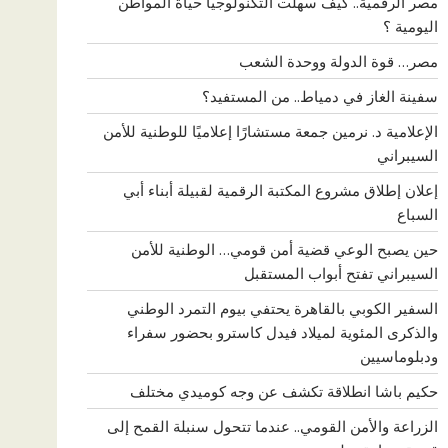
مصر الرقمية.. كيف سهلت التكنولوجيا حياة المواطن
اليومية ؟
مصر… قوة الدولة ووحدة الشعب
سفينة الغاز في دمياط.. من المستفيد؟
الإعلامية د. نرمين جمعة مستشارًا إعلاميًا للوطنية للأمن
السيبراني
إعلان إطلاق مشروع المكتبة الرقمية لقبيلة أبناء أبي
السباع
حين يصبح الوعي قضية أمن قومي… الوطنية للأمن
السيبراني تفتح أبواب المستقبل
السفير الكوبي بالقاهرة يحتفي بيوم التمرد الوطني
والذكرى المئوية لميلاد فيدل كاسترو بحضور سفراء
ودبلوماسيين
حكيم باشا انطلاقة تكشف عن وجه كوميدي مختلف
الزراعة والأمن القومي.. عندما تتحول سنبلة القمح إلى