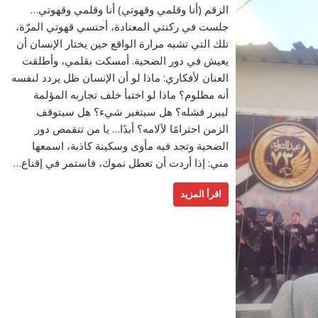
الزقم (أنا وقلمي وقهوتي) أنا وقلمي وقهوتي…
جلست في ركنتي المعتادة، أحتسي قهوتي المرّة،
تلك التي تشبه مرارة الواقع حين يختار الإنسان أن
يعيش في دور الضحية. أمسكت بقلمي، وأطلقت
العنان لأفكاري: ماذا لو أن الإنسان ظل يردد لنفسه
أنه مظلوم؟ ماذا لو اختبأ خلف تجاربه المؤلمة
ليبرر فشله؟ هل سيتغير شيء؟ هل سيتوقف
الزمن احترامًا لآلامه؟ أبدًا… يا من تتقمص دور
الضحية وتجد فيه مأوى وسكينة كاذبة، اسمعها
مني: إذا أردت أن تعطل نموك، فاستمر في إقناع…
اقرأ المزيد