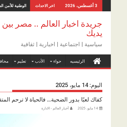
Skip
الوطنية للأمن ال
3 أغسطس، 2026
اخر الاحداث
to
content
جريدة اخبار العالم .. مصر بين
يديك
سياسية | اجتماعية | اخبارية | ثقافية
الرئيسيه
حواء
الأدب
تعليم
محاف
اليوم:
14 مايو، 2025
كفاك لعبًا بدور الضحية… فالحياة لا ترحم الم
14 مايو، 2025
أخبار العالم - الادارة