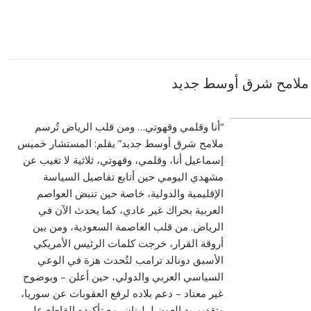
 ملامح شرق أوسط جديد
“أنا وقلمي وقهوتي… ومن قلب الرياض تُرسم
ملامح شرق أوسط جديد” بقلم: المستشار خميس
إسماعيل أنا، وقلمي، وقهوتي، ثلاثية لا تغيب عن
مشهدي اليومي حين أتابع تفاصيل السياسة
الإقليمية والدولية، خاصة حين تنبض العواصم
العربية بحراك غير عادي، كما يحدث الآن في
الرياض. من قلب العاصمة السعودية، ومن بين
أروقة القرار، خرجت كلمات الرئيس الأمريكي
الأسبق دونالد ترامب لتُحدث هزة في الوعي
السياسي العربي والدولي، حين أعلن – وبوضوح
غير معتاد – دعم بلاده لرفع العقوبات عن سوريا،
وتقديم يد العون لـ لبنان، مع تأكيده القاطع على