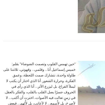
“حين تهمس القلوب وتصمت الضوضاء” بقلم:
خميس إسماعيل أنا… وقلمي… وقهوتي، ثلاثتنا على
طاولة واحدة، نتشارك صمت اللحظة، وعمق
الفكرة، وحرارة الشعور. أنا الذي اختار أن يكتب لا
ليملأ الفراغ، بل ليزرع الأثر… أنا الذي رأى في
الحروف جسرًا يصل القلب بالقلب، والفكر بالعقل.
في زمنٍ تعالت فيه الأصوات، اخترت أن أكتب… لا
لأصرخ، بل لأُسمِع… لا لأعاتب، بل لأُلهم… فبعض