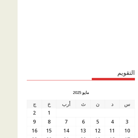
التقويم
مايو 2025
س
د
ن
ث
أرب
خ
ج
2
1
9
8
7
6
5
4
3
16
15
14
13
12
11
10