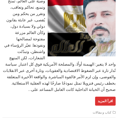
وصيّة على العالم، تمنح
وتمنع، تحاكم وتعاقب،
وتقرر من يحكم ومن
يُقصى، غير عابئة بقانون
دولي ولا بسيادة دول،
وكأن العالم مزرعة
مفتوحة لمصالحها
ونفوذها. تغيّر الرؤساء في
واشنطن، وتبدّلت
الشعارات، لكن المنهج
واحد لا يتغير: الهيمنة أولًا، والمصلحة الأمريكية فوق كل اعتبار. سياسة
تُدار تارة عبر الضغوط الاقتصادية والعقوبات، وتارة أخرى عبر الانقلابات
والفوضى، وإن لزم الأمر فالقوة المباشرة. والواقعة الأخيرة المتعلقة
بخطف رئيس فنزويلا تمثل نموذجًا صارخًا لهذه العقلية الاستعلائية.
صحيح أن الخيانة الداخلية كانت العامل المساعد على…
اقرأ المزيد
كتاب و مقالات