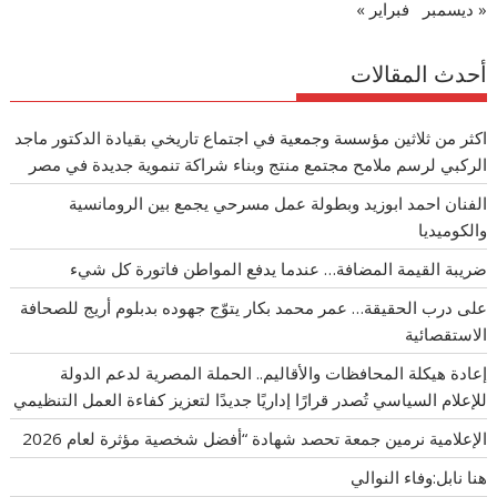
« ديسمبر
فبراير »
أحدث المقالات
اكثر من ثلاثين مؤسسة وجمعية في اجتماع تاريخي بقيادة الدكتور ماجد
الركبي لرسم ملامح مجتمع منتج وبناء شراكة تنموية جديدة في مصر
الفنان احمد ابوزيد وبطولة عمل مسرحي يجمع بين الرومانسية
والكوميديا
ضريبة القيمة المضافة… عندما يدفع المواطن فاتورة كل شيء
على درب الحقيقة… عمر محمد بكار يتوّج جهوده بدبلوم أريج للصحافة
الاستقصائية
إعادة هيكلة المحافظات والأقاليم.. الحملة المصرية لدعم الدولة
للإعلام السياسي تُصدر قرارًا إداريًا جديدًا لتعزيز كفاءة العمل التنظيمي
الإعلامية نرمين جمعة تحصد شهادة “أفضل شخصية مؤثرة لعام 2026
هنا نابل:وفاء النوالي