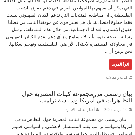
القضية الفلسطينية، أصبحت المقاطعة الاقتصادية أحد الوسائل الفعالة
التي يمكن أن يسهم بها المواطن العربي في دعم حقوق الشعب
الفلسطيني. إن مقاطعة المنتجات التي تدعم الكيان الصهيوني ليست
فقط خطوة اقتصادية، بل هي تعبير قوي عن موقفنا الثابت من قضايا
حقوق الإنسان والعدالة الاجتماعية. من خلال هذه المقاطعة، نرسل
رسالة واضحة وقوية بأننا لا نتسامح مع أي دعم يُقدم للكيان الصهيوني
في محاولاته المستمرة لاحتلال الأراضي الفلسطينية وتهجير سكانها.
نحن نؤمن أن…
اقرأ المزيد
كتاب و مقالات
بيان رسمي من مجموعة كينات المصرية حول
التظاهرات في أمريكا وسياسة ترامب
10 أبريل، 2025
أخبار العالم - الادارة
— بيان رسمي من مجموعة كينات المصرية حول التظاهرات في
أمريكا وسياسة ترامب بقلم المستشار الإعلامي. والسياسي خميس
إسماعيل في ظل التوترات السياسية والاقتصادية المتزايدة على