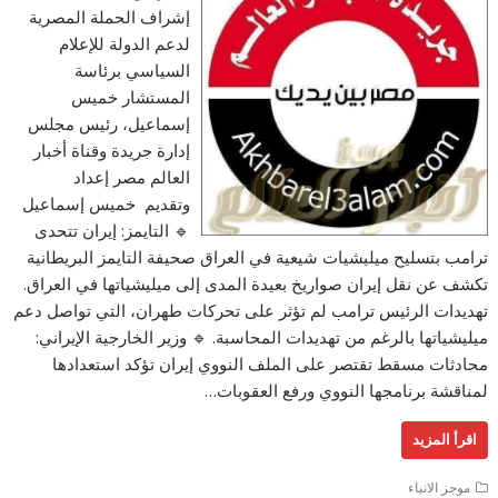
إشراف الحملة المصرية
لدعم الدولة للإعلام
السياسي برئاسة
المستشار خميس
إسماعيل، رئيس مجلس
إدارة جريدة وقناة أخبار
العالم مصر إعداد
وتقديم خميس إسماعيل
🔹 التايمز: إيران تتحدى
ترامب بتسليح ميليشيات شيعية في العراق صحيفة التايمز البريطانية
تكشف عن نقل إيران صواريخ بعيدة المدى إلى ميليشياتها في العراق.
تهديدات الرئيس ترامب لم تؤثر على تحركات طهران، التي تواصل دعم
ميليشياتها بالرغم من تهديدات المحاسبة. 🔹 وزير الخارجية الإيراني:
محادثات مسقط تقتصر على الملف النووي إيران تؤكد استعدادها
لمناقشة برنامجها النووي ورفع العقوبات…
اقرأ المزيد
موجز الانباء