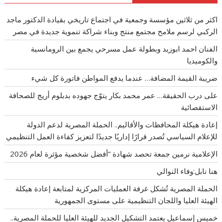
اكثر من ثلاثين مؤسسة وجمعية في اجتماع تاريخي بقيادة الدكتور ماجد
الركبي لرسم ملامح مجتمع منتج وبناء شراكة تنموية جديدة في مصر
الفنان احمد ابوزيد وبطولة عمل مسرحي يجمع بين الرومانسية
والكوميديا
ضريبة القيمة المضافة… عندما يدفع المواطن فاتورة كل شيء
على درب الحقيقة… عمر محمد بكار يتوّج جهوده بدبلوم أريج للصحافة
الاستقصائية
إعادة هيكلة المحافظات والأقاليم.. الحملة المصرية لدعم الدولة
للإعلام السياسي تُصدر قرارًا إداريًا جديدًا لتعزيز كفاءة العمل التنظيمي
الإعلامية نرمين جمعة تحصد شهادة “أفضل شخصية مؤثرة لعام 2026
هنا نابل:وفاء النوالي
الحملة المصرية تُشكل غرفة العمليات المركزية لمتابعة إعادة هيكلة
الهيئة العليا واللجان التنظيمية على مستوى الجمهورية
خميس إسماعيل يعتمد التشكيل الجديد للهيئة العليا للحملة المصرية..