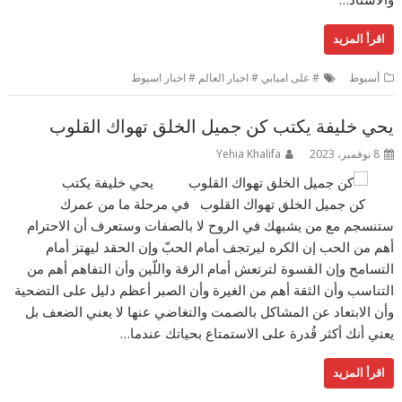
اقرأ المزيد
أسيوط
# على امبابي # اخبار العالم # اخبار اسيوط
يحي خليفة يكتب كن جميل الخلق تهواك القلوب
8 نوفمبر، 2023
Yehia Khalifa
يحي خليفة يكتب
كن جميل الخلق تهواك القلوب في مرحلة ما من عمرك
ستنسجم مع من يشبهك في الروح لا بالصفات وستعرف أن الاحترام
أهم من الحب ‏إن الكره ليرتجف أمام الحبّ وإن الحقد ليهتز أمام
التسامح وإن القسوة لترتعش أمام الرقة واللّين وأن التفاهم أهم من
التناسب وأن الثقة أهم من الغيرة وأن الصبر أعظم دليل على التضحية
وأن الابتعاد عن المشاكل بالصمت والتغاضي عنها لا يعني الضعف بل
يعني أنك أكثر قُدرة على الاستمتاع بحياتك عندما…
اقرأ المزيد