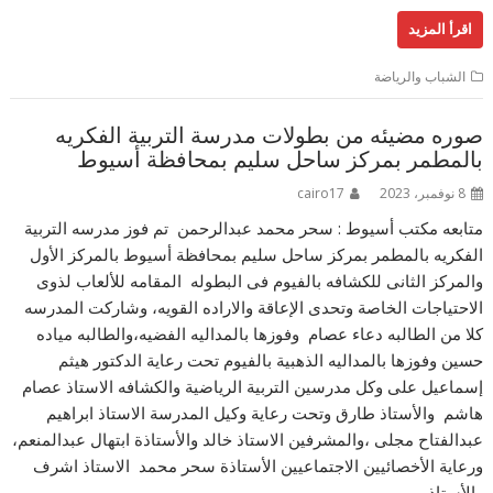
اقرأ المزيد
الشباب والرياضة
صوره مضيئه من بطولات مدرسة التربية الفكريه
بالمطمر بمركز ساحل سليم بمحافظة أسيوط
8 نوفمبر، 2023
cairo17
متابعه مكتب أسيوط : سحر محمد عبدالرحمن تم فوز مدرسه التربية
الفكريه بالمطمر بمركز ساحل سليم بمحافظة أسيوط بالمركز الأول
والمركز الثانى للكشافه بالفيوم فى البطوله المقامه للألعاب لذوى
الاحتياجات الخاصة وتحدى الإعاقة والاراده القويه، وشاركت المدرسه
كلا من الطالبه دعاء عصام وفوزها بالمداليه الفضيه،والطالبه مياده
حسين وفوزها بالمداليه الذهبية بالفيوم تحت رعاية الدكتور هيثم
إسماعيل على وكل مدرسين التربية الرياضية والكشافه الاستاذ عصام
هاشم والأستاذ طارق وتحت رعاية وكيل المدرسة الاستاذ ابراهيم
عبدالفتاح مجلى ،والمشرفين الاستاذ خالد والأستاذة ابتهال عبدالمنعم،
ورعاية الأخصائيين الاجتماعيين الأستاذة سحر محمد الاستاذ اشرف
والأستاذ…