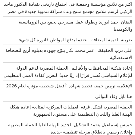
اكثر من ثلاثين مؤسسة وجمعية في اجتماع تاريخي بقيادة الدكتور ماجد
الركبي لرسم ملامح مجتمع منتج وبناء شراكة تنموية جديدة في مصر
الفنان احمد ابوزيد وبطولة عمل مسرحي يجمع بين الرومانسية
والكوميديا
ضريبة القيمة المضافة… عندما يدفع المواطن فاتورة كل شيء
على درب الحقيقة… عمر محمد بكار يتوّج جهوده بدبلوم أريج للصحافة
الاستقصائية
إعادة هيكلة المحافظات والأقاليم.. الحملة المصرية لدعم الدولة
للإعلام السياسي تُصدر قرارًا إداريًا جديدًا لتعزيز كفاءة العمل التنظيمي
الإعلامية نرمين جمعة تحصد شهادة “أفضل شخصية مؤثرة لعام 2026
هنا نابل:وفاء النوالي
الحملة المصرية تُشكل غرفة العمليات المركزية لمتابعة إعادة هيكلة
الهيئة العليا واللجان التنظيمية على مستوى الجمهورية
خميس إسماعيل يعتمد التشكيل الجديد للهيئة العليا للحملة المصرية..
وإعلان رسمي بانطلاق مرحلة تنظيمية جديدة