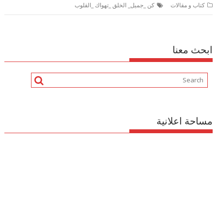
كتاب و مقالات
كن _جميل_ الخلق _تهواك _القلوب
ابحث معنا
مساحة اعلانية