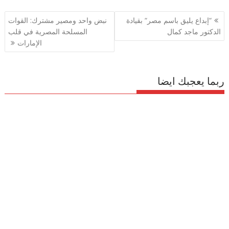
تصفّح
“إبداع يليق باسم مصر“ بقيادة
نبض واحد ومصير مشترك: القوات
المقالات
الدكتور ماجد كمال
المسلحة المصرية في قلب
الإمارات
ربما يعجبك ايضا