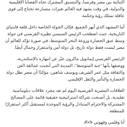
الثنائية بين مصر وفرنسا، والتنسيق المشترك تجاه القضايا الإقليمية
والدولية، في وقت يشهد فيه العالم تغيرات متسارعة تحتاج إلى قوى
عاقلة تمتلك رؤية وحكمة.
أما المشهد الذي أبهر الجميع، فكان الجولة الخاصة داخل قلعة قايتباي
التاريخية، حيث اصطحب الرئيس السيسي نظيره الفرنسي في جولة
وسط عبق الحضارة وروعة البحر المتوسط، في صورة تؤكد للعالم أن
مصر ليست فقط دولة تاريخ، بل دولة أمن واستقرار وجمال أيضًا.
الرئيس الفرنسي إيمانويل ماكرون عبّر عن انبهاره بالإسكندرية،
ووصفها بأنها “جنة المتوسط”، المدينة التي أنجبت عمالقة الفن
والثقافة مثل عمر الشريف ويوسف شاهين، مؤكدًا أن مصر تظل دولة
الحضارة والتأثير والثقل الإقليمي.
العلاقات المصرية الفرنسية اليوم لم تعد مجرد علاقات دبلوماسية
تقليدية، بل أصبحت شراكة استراتيجية حقيقية قائمة على المصالح
المشتركة والاحترام المتبادل والرؤية الموحدة لمستقبل أكثر استقرارًا
للمنطقة.
أنا وقلمي وقهوتي ☕✍️