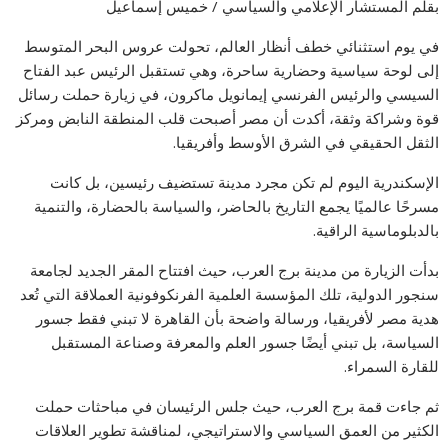
بقلم المستشار الإعلامي والسياسي / خميس إسماعيل
في يوم استثنائي خطف أنظار العالم، تحولت عروس البحر المتوسط
إلى لوحة سياسية وحضارية ساحرة، وهي تستقبل الرئيس عبد الفتاح
السيسي والرئيس الفرنسي إيمانويل ماكرون، في زيارة حملت رسائل
قوة وشراكة وثقة، أكدت أن مصر أصبحت قلب المنطقة النابض ومركز
الثقل الحقيقي في الشرق الأوسط وأفريقيا.
الإسكندرية اليوم لم تكن مجرد مدينة تستضيف رئيسين، بل كانت
مسرحًا عالميًا يجمع التاريخ بالحاضر، والسياسة بالحضارة، والتنمية
بالدبلوماسية الراقية.
بدأت الزيارة من مدينة برج العرب، حيث افتتاح المقر الجديد لجامعة
سنجور الدولية، تلك المؤسسة العلمية الفرنكوفونية العملاقة التي تُعد
هدية مصر لأفريقيا، ورسالة واضحة بأن القاهرة لا تبني فقط جسور
السياسة، بل تبني أيضًا جسور العلم والمعرفة وصناعة المستقبل
للقارة السمراء.
ثم جاءت قمة برج العرب، حيث جلس الرئيسان في مباحثات حملت
الكثير من العمق السياسي والاستراتيجي، لمناقشة تطوير العلاقات