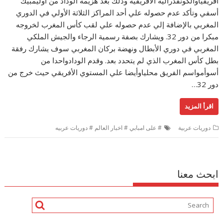
أفريقياوالكونفدرالية الأفريقية وذلك بعد هزيمة الوداد من أوليمبيك
أسفي وتأكد عدم حصوله علي أحد المراكز الثلاثة الأولي في الدوري
المغربي بالإضافة إلي عدم حصوله علي لقب كأس المغرب لخروجه
مبكرا من دور 32. ويشارك بصفة رسمية الرجاء والجيش الملكي
المغربي في دوري الأبطال ونهضة بركان المغربي سوف يشارك رفقة
بطل كأس المغرب الذي لم يتحدد بعد. وقدم الودادواحدا من
أسوأمواسم الفريق محلياوأيضا علي المستوي الأفريقي حيث خرج من
دور 32…
اقرأ المزيد
دوريات عربية
# على امبابي # اخبار العالم # دوريات عربيه
ابحث معنا