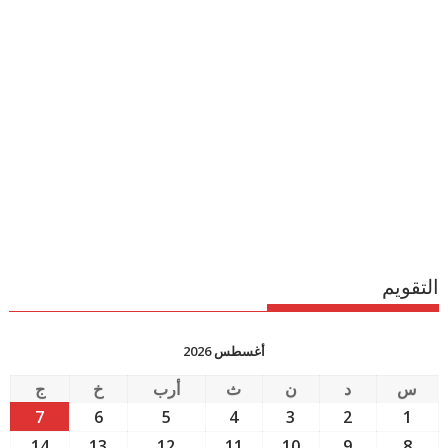
التقويم
أغسطس 2026
س
د
ن
ث
أرب
خ
ج
7
6
5
4
3
2
1
14
13
12
11
10
9
8