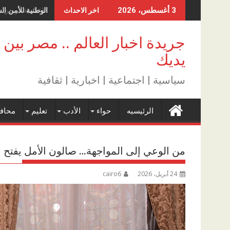
Skip
الوطنية للأمن ال
3 أغسطس، 2026
اخر الاحداث
to
content
جريدة اخبار العالم .. مصر بين
يديك
سياسية | اجتماعية | اخبارية | ثقافية
الرئيسيه
حواء
الأدب
تعليم
محاف
من الوعي إلى المواجهة… صالون الأمل يفتح 
24 أبريل، 2026
cairo6