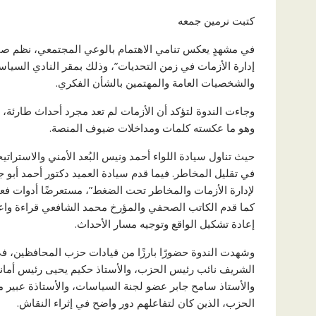
كتبت نرمين جمعه
في مشهدٍ يعكس تنامي الاهتمام بالوعي المجتمعي، نظم صالو
إدارة الأزمات في زمن التحديات”، وذلك بمقر النادي الس
والشخصيات العامة والمهتمين بالشأن الفكري.
وجاءت الندوة لتؤكد أن الأزمات لم تعد مجرد أحداث طارئة، ب
وهو ما عكسته كلمات ومداخلات ضيوف المنصة.
حيث تناول سيادة اللواء أحمد ونيس البُعد الأمني والاسترات
في تقليل المخاطر. فيما قدم سيادة العميد دكتور أحمد أبو ج
لإدارة الأزمات والمخاطر تحت الضغط”، مستعرضًا أدوات فعا
كما قدم الكاتب الصحفي والمؤرخ محمد الشافعي قراءة واع
إعادة تشكيل الواقع وتوجيه مسار الأحداث.
وشهدت الندوة حضورًا بارزًا من قيادات حزب المحافظين، 
الشريف نائب رئيس الحزب، والأستاذ حكيم يحيى رئيس أمان
والأستاذ سامح جابر عضو لجنة السياسات، والأستاذة عبير
الحزب، الذين كان لتفاعلهم دور واضح في إثراء النقاش.