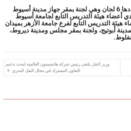
يذكر أن لجان الوافدين بالمحافظة يبلغ عددها 6 لجان وهي لجنة بمقر جهاز مدينة أسيوط
دي أعضاء هيئة التدريس التابع لجامعة أسيوط
 هيئة التدريس التابع لفرع جامعة الأزهر بميدان
دينة أبوتيج، ولجنة بمقر مجلس ومدينة ديروط،
نفلوط.
وزير النقل يلتقي رئيس شركة هاتشيسون العالمية لبحث تدعيم
التعاون المشترك في مجال النقل البحري