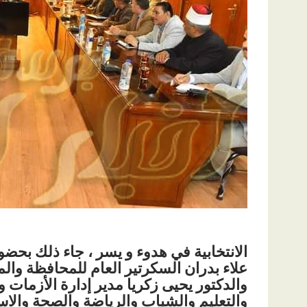
الانتخابية في هدوء و يسر ، جاء ذلك بحض
علاء بدران السكرتير العام للمحافظة وا
والدكتور يحيى زكريا مدير إدارة الأزمات 
والتعليم والشباب والرياضة والصحة والا