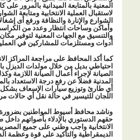
المعنية بالمتابعة الميدانية بالمرور على ك
لاستقبال العملية الانتخابية ومتابعة الشو
الشوارع والإنارة والنظافة ورفع أى إشغال
وأماكن وساحات انتظار وعدد من الكراسي 
والتنسيق مع الجهات المعنية لتوفير مكان
أدوات ومستلزمات للمشاركين في العملية ا
كما أكد المحافظ على مراجعة المراكز الان
احتياطي بديل من خلال مولدات الديزل با
الصيانة لإجراء أعمال الصيانة اللازمة وك
المدنية فضلاً عن رفع درجة الاستعداد ب
أي طارئ وتوزيع سيارات الإسعاف بشكل م
اللجان للتيسير في حالة نقل أي حالات مر
وناشد محافظ أسيوط المواطنين بضرورة ال
حقهم الدستوري بالإدلاء بأصواتهم داخل صن
الانتخابية واجب وطني على جميع المصر
الديمقراطية والتأكيد على قوة وعظمة ال