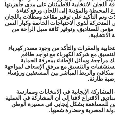
افة اللجان الانتخابية للاطمئنان على مدى جاهزيتها
ارع المحيطة والمؤدية إلى اللجان ورفع كفاءة
ات وتم التأكيد على توفير مقاعد ومظلات باللجان
المتحركة لذوي الاحتياجات الخاصة وكبار السن
 مؤمن للصناديق، وتوفير كافة سبل الراحة من
لانتخابية.
تخابية والمقرات والتأكد من وجود مصدر كهرباء
لتنسيق مع شركة الكهرباء مع تواجد طاقم
ذلك مراجعة وسائل الإطفاء بمعرفة الحماية
المستشفيات والتنسيق مع مرفق الإسعاف لمواجهة
تكافئ والربط المباشر بين المسعفين ورؤساء
ضية طارئة.
مشاركة الإيجابية في الانتخابات وممارسة
اديق الاقتراع لافتا إلى أن المشاركة في العملية
يين للمساهمة بشكل إيجابي في مسيرة الوطن
دولة المصرية وحضارة شعبها.