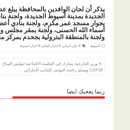
الجديدة بمدينة أسيوط الجديدة، ولجنة بنا
بجوار مسجد عمر مكرم، ولجنة بنادي أعضاء
أسماء الله الحسنى، ولجنة بمقر مجلس وم
ولجنة بالمنطقة البترولية بجحدم بمركز م
أسيوط
# على امبابي # اخبار العالم # اخبار اسيوط
تصفّح
وزير الخارجية يشارك في الجلسة الافتتاحية لمؤتمر المناخ
المقالات
COP28 ويسلم رئاسة المؤتمر للجانب الإماراتي
ربما يعجبك ايضا