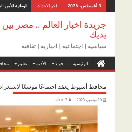
Skip
الوطنية للأمن ال
3 أغسطس، 2026
اخر الاحداث
to
content
جريدة اخبار العالم .. مصر بين
يديك
سياسية | اجتماعية | اخبارية | ثقافية
الرئيسيه
حواء
الأدب
تعليم
محاف
محافظ أسيوط يعقد اجتماعًا موسعًا لاستعراض ا
30 نوفمبر، 2023
cairo17