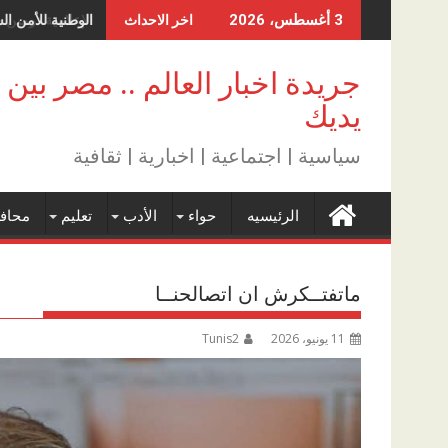
Skip
الوطنية للأمن ال
3 أغسطس، 2026
اخر الاحداث
to
content
جريدة اخبار العالم .. مصر بين
يديك
سياسية | اجتماعية | اخبارية | ثقافية
الرئيسيه
حواء
الأدب
تعليم
محاف
ماتفتــكرش ان اتصالحنــا
11 يونيو، 2026
Tunis2