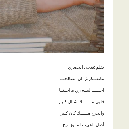
بقلم :فتحى الحصري
ماتفتــكرش ان اتصالحنــا
إحـنــــا لسـه زي مااحــنــا
قلبي منـــــــك شـال كتيـر
والجرح منـــــك كان كبير
أصل الحبيب لما يجــرج