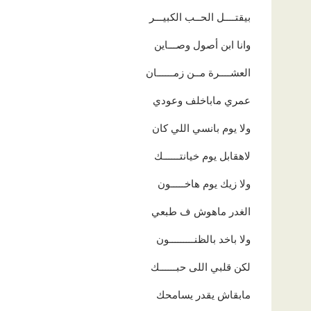
بيقتــــل الحــب الكبيـــر
وانا ابن أصول وصـــاين
العشــــرة مــن زمــــــان
عمري ماباخلف وعودي
ولا يوم بانسي اللي كان
لاهقابل يوم خيانتــــــك
ولا زيك يوم هاخـــــون
الغدر ماهوش ف طبعي
ولا باخد بالظنـــــــــون
لكن قلبي اللى حبــــــك
مابقاش يقدر يسامحك