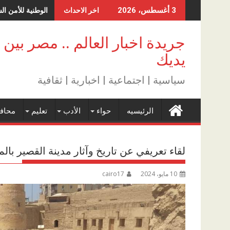
Skip
الوطنية للأمن ال
3 أغسطس، 2026
اخر الاحداث
to
content
جريدة اخبار العالم .. مصر بين
يديك
سياسية | اجتماعية | اخبارية | ثقافية
الرئيسيه
حواء
الأدب
تعليم
محاف
لقاء تعريفي عن تاريخ وآثار مدينة القصير با
10 مايو، 2024
cairo17