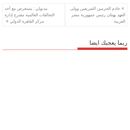
تصفّح
خادم الحرمين الشريفين وولى
مدبولي : يستعرض مع أحد
المقالات
العهد يهنئان رئيس جمهورية مصر
التحالفات العالمية مقترح إدارة
العربية
مركز القاهرة الدولي
ربما يعجبك ايضا