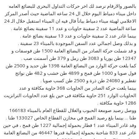
بالصور والارقام نرصد لك اخر حركات التداول البحرى للبضائع العامه
داخل ميناء دمياط اليوم خلال ال 24 ساعه الماضية حيث أصدر المركز
الاعلامي لهيئة ميناء دمياط بياناً قال فيه ان الميناء استقبل خلال الـ 24
ساعة الماضية عدد 2 سفينة حاويات و عدد 11 سفينة بضائع عامة .
بينما غادر عدد 2 سفينة حاويات و عدد 13 سفينة بضائع عامة .
و بذلك وصل اجمالي عدد السفن الموجودة بالميناء 23 سفينة .
و قد شملت حركة الصادر من البضائع العامة 1500 طن فوسفات و
12347 طن يوريا و 3083 طن رمل و 379 طن أسمنت صب .
كما بلغت حركة الوارد من البضائع العامة 1398 طن حديد و 2500 طن
فول صويا و 1000 طن قمح و 4899 طن خشب و 482 طن نواتج
تقطير و 24080 طن ذرة و 2500 طن كسب صويا .‎
بينما بلغت حركة الصادر من الحاويات 368 حاوية مكافئة و عدد
الحاويات الوارد 251 حاوية مكافئة فى حين بلغ عدد الحاويات الترانزيت
1286 حاوية مكافئة .
ووصل رصيد صومعة الحبوب والغلال للقطاع العام بالميناء 166183
طنا … بينما بلغ رصيد القمح في مخازن القطاع الخاص 133027 طنا .
وقد غادر الميناء عدد 1 قطار بحمولة إجمالية 1227 طن قمح ، في حين
غادر عدد 833 شاحنة بحمولة إجمالية قدرها 46447 من البضائع العامة