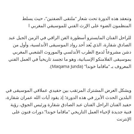
وتنعقد هذه الدورة تحت شعار “ملتقى الضفتين”، حيث يسلط
المنظمون الضوء على الإرث الفني للموسيقي المغربي ا
للراحل الفنان المايسترو أسطورة الفن الراقي في الزمن الجيل عبد
الصادق شقارة، الذي يُعد أحد رواد الموسيقى الأندلسية، وأول من
دشن مشروعاً لدمج الطرب الأندلسي والموروث الشعبي المغربي
بموسيقى الفلامنكو الإسبانية، وهو ما تجسد تاريخياً في العمل الفني
المعروف بـ “ماقاما خوندا” (Maqama Junda).
ويشكل العرض المشترك المرتقب بين حفيدي عملاقي الموسيقى في
البلدين الحدث الأبرز في هذه الدورة؛ إذ يقود آيات الله عمران شقارة،
حفيد الفنان الراحل الفنان عبد الصادق شقارة ورئيس الجوق، رؤية
فنية جديدة لإحياء العمل التاريخي “ماقاما خوندا”.دورات فنون على
الإنترنت