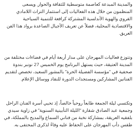
والمدينة المبدعة كعاصمة متوسطية للثقافة والحوار. ويسعى
المنظمون من خلال هذه الفعاليات إلى استثمار التراث اللامادي
القروي والهوية الأندلسية المشتركة كرافعة للتنمية السياحية
والاقتصادية المحلية، فضلاً عن تعريف الأجيال الصاعدة برواد هذا الفن
العريق.
وتتوزع فعاليات المهرجان على مدار أربعة أيام في فضاءات مختلفة من
المدينة العتيقة، حيث يستهل البرنامج يوم الخميس 27 نونبر بندوة
صحفية في “مؤسسة الفضيلة الحرة” بالمشور السعيد، تخصص لتقديم
الفنانين المشاركين ومستجدات الدورة للنقاد ووسائل الإعلام.
وتكتسي ليلة الجمعة طابعاً روحياً خالصاً، إذ تحيي أسرة الفنان الراحل
وجمعية عبد الصادق شقارة “الليلة التأبينية السنوية” في زاوية سيدي
بلفقيه العريقة، بمشاركة نخبة من فناني السماع والمديح بالمملكة، في
طقس دأب المهرجان على الحفاظ عليه وفاءً لذكرى المحتفى به.