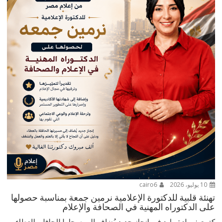
10 يوليو، 2026
cairo6
تهنئة قلبية للدكتورة الإعلامية نرمين جمعة بمناسبة حصولها
على الدكتوراه المهنية في الصحافة والإعلام
كتبت : ميادة وليد في إنجاز جديد يُضاف إلى سجلها الحافل بالعطاء