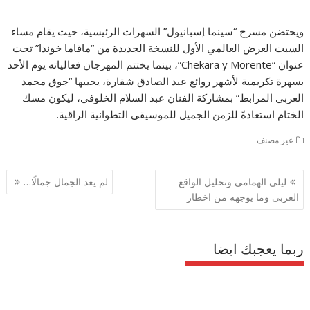
ويحتضن مسرح “سينما إسبانيول” السهرات الرئيسية، حيث يقام مساء
السبت العرض العالمي الأول للنسخة الجديدة من “ماقاما خوندا” تحت
عنوان “Chekara y Morente”، بينما يختتم المهرجان فعالياته يوم الأحد
بسهرة تكريمية لأشهر روائع عبد الصادق شقارة، يحييها “جوق محمد
العربي المرابط” بمشاركة الفنان عبد السلام الخلوفي، ليكون مسك
الختام استعادةً للزمن الجميل للموسيقى التطوانية الراقية.
غير مصنف
تصفّح
ليلى الهمامى وتحليل الواقع
لم يعد الجمال جمالًا…
المقالات
العربى وما يوجهه من اخطار
ربما يعجبك ايضا