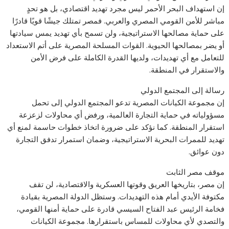
إن استهداف البحر الأحمر ليس مجرد تهديد اقتصادي، بل هو تحدٍ
مباشر للأمن القومي المصري والعربي. فمصر تمتلك جيشًا قويًا قادرًا
على حماية مصالحها الاستراتيجية، ولن تسمح بأي تهديد يمس سيادتها
أو يضر بمصالحها الحيوية. القوات المسلحة المصرية على أتم الاستعداد
للتعامل مع أي تهديدات، ولديها القدرة الكاملة على فرض الأمن
والاستقرار في المنطقة.
رسالة إلى المجتمع الدولي
إن مجموعة الكيانات المصرية تدعو المجتمع الدولي إلى تحمل
مسؤولياته في حماية التجارة العالمية، ورفض أي محاولات لزعزعة
استقرار المنطقة. كما نؤكد على ضرورة اتخاذ خطوات حاسمة لمنع أي
تهديد للممرات البحرية الاستراتيجية، وضمان استمرار تدفق التجارة
دون عوائق.
موقف مصر الثابت
إن مصر، بتاريخها العريق وقوتها العسكرية والاقتصادية، لن تقف
مكتوفة الأيدي أمام هذه التهديدات. وستظل الدولة المصرية بقيادة
فخامة الرئيس عبد الفتاح السيسي قادرة على حماية أمنها القومي،
والتصدي لأي محاولات للمساس باستقرارها. مجموعة الكيانات