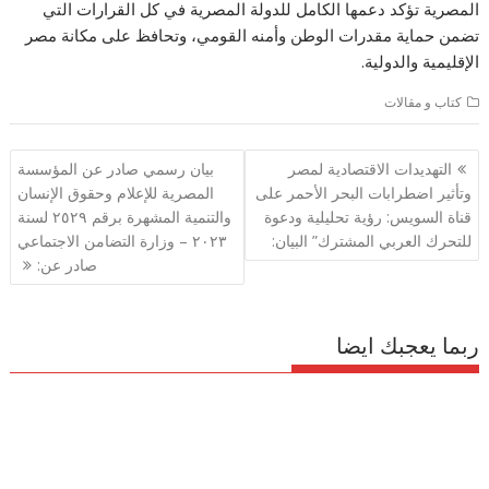
المصرية تؤكد دعمها الكامل للدولة المصرية في كل القرارات التي
تضمن حماية مقدرات الوطن وأمنه القومي، وتحافظ على مكانة مصر
الإقليمية والدولية.
كتاب و مقالات
تصفّح
التهديدات الاقتصادية لمصر
بيان رسمي صادر عن المؤسسة
المقالات
وتأثير اضطرابات البحر الأحمر على
المصرية للإعلام وحقوق الإنسان
قناة السويس: رؤية تحليلية ودعوة
والتنمية المشهرة برقم ٢٥٢٩ لسنة
للتحرك العربي المشترك” البيان:
٢٠٢٣ – وزارة التضامن الاجتماعي
صادر عن:
ربما يعجبك ايضا