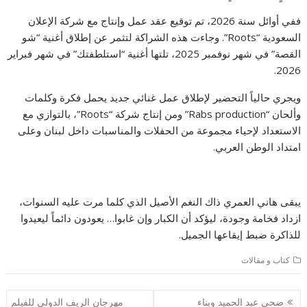
ففي أوائل سنة 2026، تم توقيع عقد عمل وإنتاج مع شركة الإعلان
السعودية “Roots”. وجاءت هذه الشراكة لتثمر عن إطلاق أغنية “شو
القصة” في شهر نوفمبر 2025، تلتها أغنية “استلطفتك” في شهر فبراير
2026.
ويجري حالياً التحضير لإطلاق عمل غنائي جديد يحمل فكرة وكلمات
وألحان “Rabs production” ومن إنتاج شركة “Roots”، بالتوازي مع
الاستعداد لإحياء مجموعة من الحفلات والمناسبات داخل لبنان وعلى
امتداد الوطن العربي.
يبقى هاني العمري ذاك النغم الأصيل الذي كلما مرت عليه السنوات،
ازداد فخامة وجودة، ليؤكد أن الكبار وإن غابوا… يعودون دائماً ليعيدوا
للذاكرة ضبط إيقاعها الجميل.
كتاب و مقالات
تصفّح
ضحى عبد الحميد وبناء
مهرجان الريف الدولي للفيلم