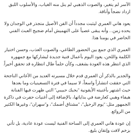
الآسر لم يتغير، والصوت الذهبي لم ينل منه الغياب، والأسلوب اللبق
ازداد نضجاً وأناقة.
يعود هاني العمري ليثبت مجدداً أن الفن الأصيل متجذر في الوجدان ولا
يحده زمن… وأنه يبقى عصياً على التهميش أمام ضجيج العبث الفني
الحاضر في يومنا هذا.
العمري الذي جمع بين الحضور الطاغي، والصوت العذب، وحسن اختيار
الكلمة واللحن، يعود اليوم بأعمال فنية جديدة ليشاركها مع جمهوره
الذي انتظر هذه العودة بشغف، وكأن حلماً طال انتظاره قد تحقق أخيراً.
والجدير بالذكر أن العمري قدم خلال مسيرته العديد من الأغاني الناجحة
التي حققت انتشاراً واسعاً، لا سيما في فترة التسعينيات وما بعدها
حيث اشتهر بأغنيته الأيقونية “بحبك حبيبي” التي ظهرت فيها الفنانة
هيفاء وهبي كعارضة في بداياتها، بالإضافة إلى أغنيات حفرت في ذاكرة
الجمهور مثل: “يوم الرحيل”، “مشتاق أضمك”، و”سهران”، وغيرها الكثير
من الروائع.
إن عودة هاني العمري إلى الساحة الفنية ليست عودة عادية، بل تأتي
بزخمٍ لافت وإتقانٍ بليغ..