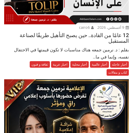
9 أغسطس، 2026
cairo6
12 عامًا من القادة.. حين يصبح التأهيل طريقًا لصناعة
المستقبل
بقلم : د. نرمين جمعه هناك مناسبات لا تكون قيمتها في الاحتفال
نفسه، وإنما في ما...
أخبار عاجله
أخبار عالمية
أخبار محلية
اخبار عربية
ثقافة و فنون
كتاب و مقالات