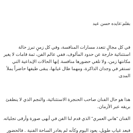
بقلم:عايده حسن عيد
في كل مجالٍ تتعدد مسارات المنافسة، وفي كل زمنٍ تبرز حالة
استثنائية خارجة عن حدود المألوف، ففي عالم الفن، ثمة قامات لا يغير
مكانتها زمن، ولا تلغي حضورها منافسة. إنها الحالات الإبداعية التي
تستقر في وجدان الذاكرة، ومهما طال غيابها، يبقى طيفها حاضراً يملأ
المدى.
هذا هو حال الفنان صاحب الحنجرة الاستثنائية، والنجم الذي لا ينطفئ
بريقه عبر الأزمان..
الفنان “هاني العمري” الذي قدم لنا الفن في أبهى صورة وأرقى تجلياته.
فبعد غيابٍ طويل، يعود اليوم وكأنه لم يغادر الساحة الفنية .. فالحضور