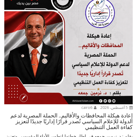
5 أغسطس، 2026
cairo6
إعادة هيكلة المحافظات والأقاليم.. الحملة المصرية لدعم
الدولة للإعلام السياسي تُصدر قرارًا إداريًا جديدًا لتعزيز
كفاءة العمل التنظيمي
بقلم : د. نرمين جمعه في إطار خطتها لتطوير الأداء المؤسسي وتعزيز