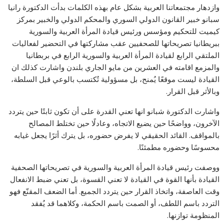
وازدهار مجتمعاتنا العربية بشكل عام بهذه الكلمات بدأت الدكتورة رانيا
سبانو خبير القانون الدولي السوري والمحكم الدولي والخبير بمركز
كيميت للتحكيم ومؤسس ورئيس قيادة المرأة العربية والسورية
ببريطانيا تصريحاتها للصحفيين عقب مشاركتها في التحضير لفعاليات
الملتقي الرابع لقيادة المرأة العربية والسورية الرابع في بربطانيا
والمزمع اقامته في العشرين من مايو الجاري بلندن واشارت كذلك ان
القيادة ليست موقعًا يُمنح، بل مسؤولية تُكتسب بالوعي قبل السلطة،
وبالأثر قبل القرار.
واشارت الدكتورة شبانو انها تعني القدرة على أن تكون ثابتًا حين يتردد
الآخرون، وواضحًا حين يضيع الاتجاه، وعادلًا حين تختلط المصالح
بالمواقف. القائد الحقيقي لا يفرض حضوره، بل يترك أثرًا يجعل غيابه
محسوسًا وحضوره مطمئنًا.
ووصفت رئيس قيادة المرأة العربية والسورية في تصريحاتها الصحفية
القيادة بأنها القوة في القيادة لا تعني القسوة، بل تعني ضبط الانفعال
وقت العاصفة، واتخاذ القرار حين يتردد الجميع. أما الضعف المقنّع فهو
التردد باسم اللطف، أو الصمت باسم الحكمة، وكلاهما قد يُفقد
المنظومة توازنها.