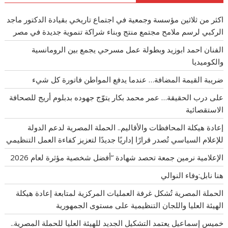
اكثر من ثلاثين مؤسسة وجمعية في اجتماع تاريخي بقيادة الدكتور ماجد
الركبي لرسم ملامح مجتمع منتج وبناء شراكة تنموية جديدة في مصر
الفنان احمد ابوزيد وبطولة عمل مسرحي يجمع بين الرومانسية
والكوميديا
ضريبة القيمة المضافة… عندما يدفع المواطن فاتورة كل شيء
على درب الحقيقة… عمر محمد بكار يتوّج جهوده بدبلوم أريج للصحافة
الاستقصائية
إعادة هيكلة المحافظات والأقاليم.. الحملة المصرية لدعم الدولة
للإعلام السياسي تُصدر قرارًا إداريًا جديدًا لتعزيز كفاءة العمل التنظيمي
الإعلامية نرمين جمعة تحصد شهادة “أفضل شخصية مؤثرة لعام 2026
هنا نابل:وفاء النوالي
الحملة المصرية تُشكل غرفة العمليات المركزية لمتابعة إعادة هيكلة
الهيئة العليا واللجان التنظيمية على مستوى الجمهورية
خميس إسماعيل يعتمد التشكيل الجديد للهيئة العليا للحملة المصرية..