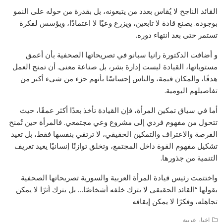
القائد الناجح لا يُقاس بعدد من يتبعونه، بل بقدرة من حوله على النمو
بوجوده. يصنع قادة لا تابعين، ويزرع وعيًا لا اعتمادًا، ويؤسس لفكرة
تستمر حتى بعد انتهاء دوره.
و أضافت الدكتورة رانيا سبانو في تصريحاتها الصحفية بأن أعمق
مستوياتها، القيادة ليست إدارة بشر، بل صناعة معنى. أن تمنح العمل
هدفًا، والمكان قيمة، والناس إحساسًا بأنهم جزء من شيء أكبر من
تفاصيلهم اليومية.
أما في سياق تمكين المرأة، فإن القيادة تأخذ بعدًا أكثر عمقًا، حيث
تتحول من مفهوم فردي إلى مشروع وعي مجتمعي. فالمرأة حين تُمنح
الفرصة والاعتراف والتمكين الحقيقي، لا ترتقي بنفسها فقط، بل تعيد
تشكيل مفهوم القوة داخل المجتمع، وتخلق توازنًا إنسانيًا يعيد تعريف
التنمية من جذورها.
واختتمت رئيس قيادة المرأة العربية والسورية تصريحاتها الصحفية
بقولها “القائد الحقيقي لا يترك خلفه أشخاصًا… بل يترك أثرًا لا يمكن
تجاهله، وفكرًا لا يمكن إيقافه
اخبار عربية