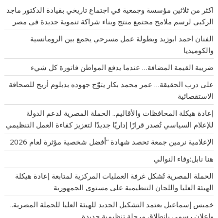
اكثر من ثلاثين مؤسسة وجمعية في اجتماع تاريخي بقيادة الدكتور ماجد
الركبي لرسم ملامح مجتمع منتج وبناء شراكة تنموية جديدة في مصر
الفنان احمد ابوزيد وبطولة عمل مسرحي يجمع بين الرومانسية
والكوميديا
ضريبة القيمة المضافة… عندما يدفع المواطن فاتورة كل شيء
على درب الحقيقة… عمر محمد بكار يتوّج جهوده بدبلوم أريج للصحافة
الاستقصائية
إعادة هيكلة المحافظات والأقاليم.. الحملة المصرية لدعم الدولة
للإعلام السياسي تُصدر قرارًا إداريًا جديدًا لتعزيز كفاءة العمل التنظيمي
الإعلامية نرمين جمعة تحصد شهادة “أفضل شخصية مؤثرة لعام 2026
هنا نابل:وفاء النوالي
الحملة المصرية تُشكل غرفة العمليات المركزية لمتابعة إعادة هيكلة
الهيئة العليا واللجان التنظيمية على مستوى الجمهورية
خميس إسماعيل يعتمد التشكيل الجديد للهيئة العليا للحملة المصرية..
وإعلان رسمي بانطلاق مرحلة تنظيمية جديدة