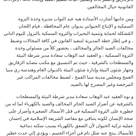
القانونية حيال المخالفين.
ومن جانبها أشارت الأستاذة هبه عبد التواب مديرة وحدة الثروة
السمكية و الإنتاج الحيواني بديوان عام المحافظة ، قيام اللجان
المُشكلة لحماية وتنمية البحيرات والثروة السمكية بالنزول لليوم التاني
، و في إطار خطة المديرية لتنفيذ القانون في كافة المجالات وضبط
مخالفات الصيد الجائر والمخالف ، بحضور كلاً من مسئولي وحدة
الثروة السمكية ، و العقيد عبد الوهاب سعادة مدير شرطة البيئة
والمسطحات بالشرقية ، حيث تم التنسيق مع مكتب مصايد الزقازيق
وجهاز شئون البيئة وإدارة شئؤن البيئة بالديوان العام وهندسة ري منيا
القمح ومجلس مدينة منيا القمح ، لضبط مخالفات المراكب غير
المرخصة وغير المصرح لها بالصيد.
و نوه العقيد عبد الوهاب سعادة مدير شرطة البيئة والمسطحات
بالشرقية عن أضرار الصيد الجائر المخالف والصيد بالكهرباء لما له من
خطورة على الثروة السمكية فى قتل الأسماك الصغيرة وأضرار على
صحة الإنسان لكونه يتنافي مع مقاصد الشريعة الإسلامية في إحسان
عملية تزكية الحيوان لأن الصعق بالكهرباء يسبب سكته دماغية
للأسماك ينتج عنه شلل تام في أجزاء الجسم ، ويؤدي إلي حدث خطير