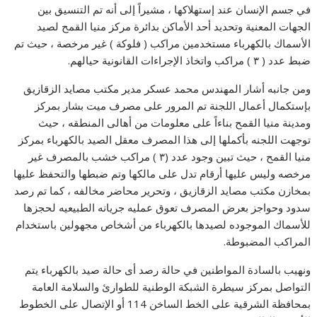
في جسم الإنسان عند إستهلاكها ، مشيراً إلى أنه تم التنسيق بين
الجهات المعنية وتحديد أحد الأماكن بدائرة مركز منيا القمح لصيد
الأسماك بالكهرباء مستخدمين مراكب ( فلوكة ) غير مرخصة ، حيث تم
ضبط عدد ( ٣ ) مراكب واتخاذ الإجراءات القانونية حيالهم.
ومن جانبه أشار المهندس محمد عسكر مدير مكتب مصايد الزقازيق
بإستكمال أعمال اللجنة تم المرور على مصرف ميت بشار بمركز
ومدينة منيا القمح بناءاً على معلومات من أهالى المنطقه ، حيث
توجهت اللجنه بأكملها إلى هذا المصرف معقل الصيد بالكهرباء بمركز
منيا القمح ، حيث تبين وجود عدد (٣ ) مراكب خشب بالمصرف غير
مرخصه وليس عليها أرقام تدل على مالكها وتم ضبطها والتحفظ عليها
بمخازن مكتب مصايد الزقازيق ، وتحرير محاضر مخالفه ، كما تم رصد
سدود وحواجز بعرض المصرف تعوق عمليه جريانه الطبيعيه لحجزها
للأسماك الموجوده لصيدها بالكهرباء من أشخاص مجهولين باستخدام
المراكب المضبوطة.
ونهيب بالسادة المواطنين في حالة رصد أى حالة صيد بالكهرباء يتم
التواصل بمركز سيطرة الشبكة الوطنية للطوارئ والسلامة العامة
بمحافظة الشرقية على الخط الساخن 114 أو الإتصال على الخطوط