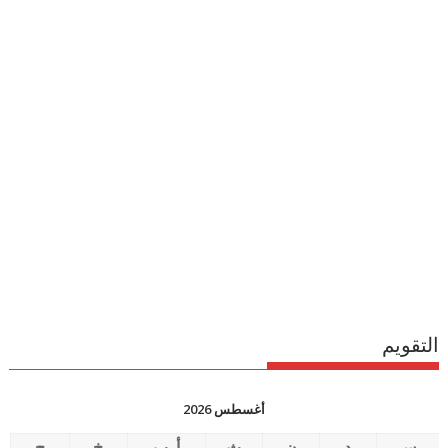
التقويم
أغسطس 2026
س
د
ن
ث
أرب
خ
ج