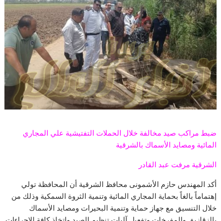
ضبط مراكب صيد مخالفة خلال الحملات التفتيشية علي المجاري
المائية ومصايد الأسماك بالشرقية
الشرقية مرفت عبد القادر
أكد المهندس حازم الأشمونى محافظ الشرقية أن المحافظة تولي
إهتماماً بالغاً بحماية المجاري المائية وتنمية الثروة السمكية وذلك من
خلال التنسيق مع جهاز حماية وتنمية البحيرات ومصايد الأسماك
بالزقازيق والمفرخات وتفعيل آليات تنظيم الصيد وإتخاذ كافة الإجراءات