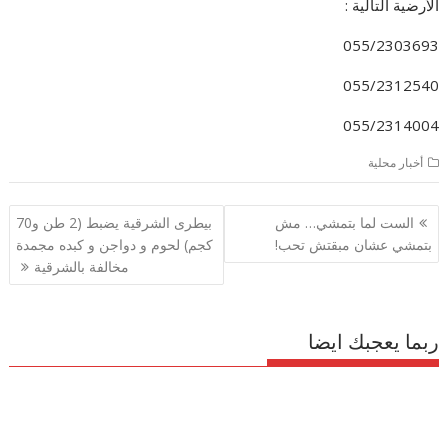
الأرضية التالية :
055/2303693
055/2312540
055/2314004
أخبار محلية
تصفّح
الست لما بتمشي… مش
بيطرى الشرقية يضبط (2 طن و70
المقالات
بتمشي عشان مبقتش تحب!
كجم) لحوم و دواجن و كبده مجمدة
مخالفة بالشرقية
ربما يعجبك ايضا