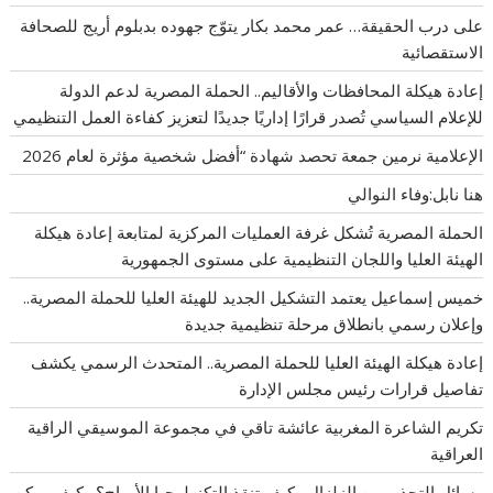
على درب الحقيقة… عمر محمد بكار يتوّج جهوده بدبلوم أريج للصحافة
الاستقصائية
إعادة هيكلة المحافظات والأقاليم.. الحملة المصرية لدعم الدولة
للإعلام السياسي تُصدر قرارًا إداريًا جديدًا لتعزيز كفاءة العمل التنظيمي
الإعلامية نرمين جمعة تحصد شهادة “أفضل شخصية مؤثرة لعام 2026
هنا نابل:وفاء النوالي
الحملة المصرية تُشكل غرفة العمليات المركزية لمتابعة إعادة هيكلة
الهيئة العليا واللجان التنظيمية على مستوى الجمهورية
خميس إسماعيل يعتمد التشكيل الجديد للهيئة العليا للحملة المصرية..
وإعلان رسمي بانطلاق مرحلة تنظيمية جديدة
إعادة هيكلة الهيئة العليا للحملة المصرية.. المتحدث الرسمي يكشف
تفاصيل قرارات رئيس مجلس الإدارة
تكريم الشاعرة المغربية عائشة تاقي في مجموعة الموسيقي الراقية
العراقية
رسائل التحذير من الزلزال . كيف تنقذ التكنولوجيا الأرواح؟ وكيف يمكن