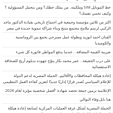
خط الموبايل SIM وملكيته.. من يملك خطك؟ ومن يتحمل المسؤولية ؟
وكيف تحمي نفسك؟
اكثر من ثلاثين مؤسسة وجمعية في اجتماع تاريخي بقيادة الدكتور ماجد
الركبي لرسم ملامح مجتمع منتج وبناء شراكة تنموية جديدة في مصر
الفنان احمد ابوزيد وبطولة عمل مسرحي يجمع بين الرومانسية
والكوميديا
ضريبة القيمة المضافة… عندما يدفع المواطن فاتورة كل شيء
على درب الحقيقة… عمر محمد بكار يتوّج جهوده بدبلوم أريج للصحافة
الاستقصائية
إعادة هيكلة المحافظات والأقاليم.. الحملة المصرية لدعم الدولة
للإعلام السياسي تُصدر قرارًا إداريًا جديدًا لتعزيز كفاءة العمل التنظيمي
الإعلامية نرمين جمعة تحصد شهادة “أفضل شخصية مؤثرة لعام 2026
هنا نابل:وفاء النوالي
الحملة المصرية تُشكل غرفة العمليات المركزية لمتابعة إعادة هيكلة