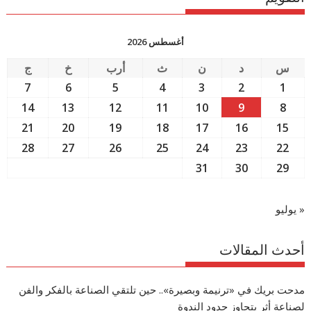
أغسطس 2026
س
د
ن
ث
أرب
خ
ج
7
6
5
4
3
2
1
14
13
12
11
10
9
8
21
20
19
18
17
16
15
28
27
26
25
24
23
22
31
30
29
« يوليو
أحدث المقالات
مدحت بريك في «ترنيمة وبصيرة».. حين تلتقي الصناعة بالفكر والفن
لصناعة أثرٍ يتجاوز حدود الندوة