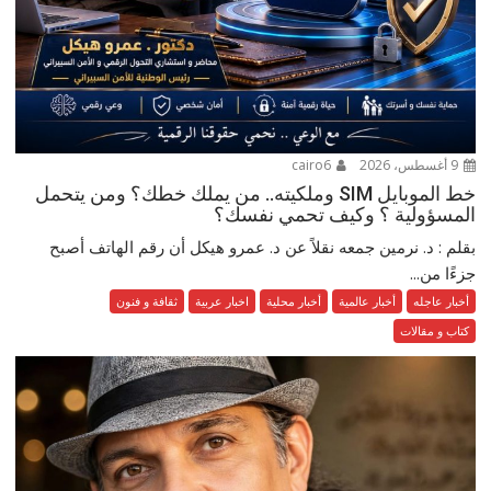
9 أغسطس، 2026
cairo6
خط الموبايل SIM وملكيته.. من يملك خطك؟ ومن يتحمل
المسؤولية ؟ وكيف تحمي نفسك؟
بقلم : د. نرمين جمعه نقلاً عن د. عمرو هيكل أن رقم الهاتف أصبح
جزءًا من...
أخبار عاجله
أخبار عالمية
أخبار محلية
اخبار عربية
ثقافة و فنون
كتاب و مقالات