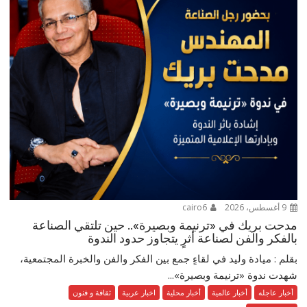
9 أغسطس، 2026
cairo6
مدحت بريك في «ترنيمة وبصيرة».. حين تلتقي الصناعة
بالفكر والفن لصناعة أثرٍ يتجاوز حدود الندوة
بقلم : ميادة وليد في لقاءٍ جمع بين الفكر والفن والخبرة المجتمعية،
شهدت ندوة «ترنيمة وبصيرة»...
أخبار عاجله
أخبار عالمية
أخبار محلية
اخبار عربية
ثقافة و فنون